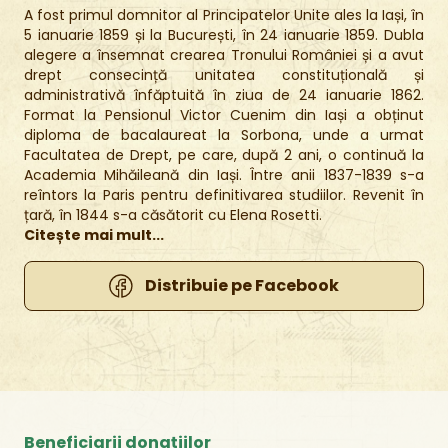
A fost primul domnitor al Principatelor Unite ales la Iași, în
5 ianuarie 1859 și la București, în 24 ianuarie 1859. Dubla
alegere a însemnat crearea Tronului României și a avut
drept consecință unitatea constituțională și
administrativă înfăptuită în ziua de 24 ianuarie 1862.
Format la Pensionul Victor Cuenim din Iași a obținut
diploma de bacalaureat la Sorbona, unde a urmat
Facultatea de Drept, pe care, după 2 ani, o continuă la
Academia Mihăileană din Iași. Între anii 1837-1839 s-a
reîntors la Paris pentru definitivarea studiilor. Revenit în
țară, în 1844 s-a căsătorit cu Elena Rosetti.
Citește mai mult...
Distribuie pe Facebook
Beneficiarii donațiilor