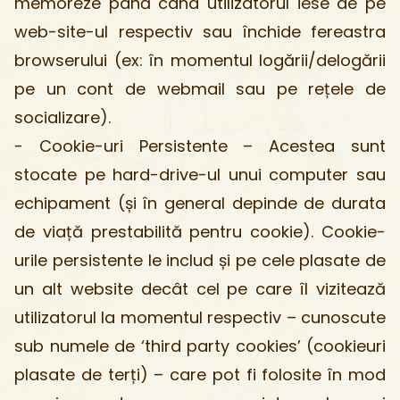
memoreze până când utilizatorul iese de pe
web-site-ul respectiv sau închide fereastra
browserului (ex: în momentul logării/delogării
pe un cont de webmail sau pe rețele de
socializare).
- Cookie-uri Persistente – Acestea sunt
stocate pe hard-drive-ul unui computer sau
echipament (și în general depinde de durata
de viață prestabilită pentru cookie). Cookie-
urile persistente le includ și pe cele plasate de
un alt website decât cel pe care îl vizitează
utilizatorul la momentul respectiv – cunoscute
sub numele de ‘third party cookies’ (cookieuri
plasate de terți) – care pot fi folosite în mod