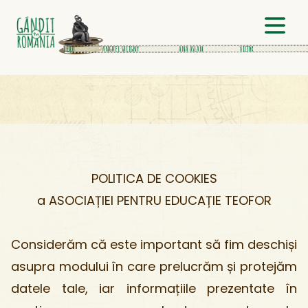
petrache poenaru
nicolae paulescu
anghel saligny
ana aslan
victor babes
POLITICA DE COOKIES
a ASOCIAȚIEI PENTRU EDUCAȚIE TEOFOR
Considerăm că este important să fim deschiși
asupra modului în care prelucrăm și protejăm
datele tale, iar informațiile prezentate în