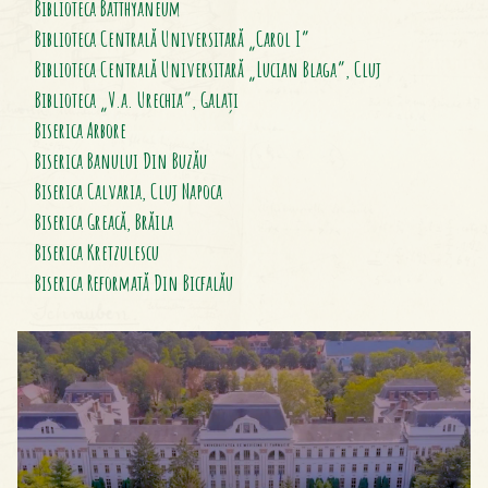
Biblioteca Batthyaneum
Biblioteca Centrală Universitară „Carol I”
Biblioteca Centrală Universitară „Lucian Blaga”, Cluj
Biblioteca „V.a. Urechia”, Galați
Biserica Arbore
Biserica Banului Din Buzău
Biserica Calvaria, Cluj Napoca
Biserica Greacă, Brăila
Biserica Kretzulescu
Biserica Reformată Din Bicfalău
Biserica Sfânta Brigita, Oradea
Biserica Sfântul Mihail, Cluj-Napoca
Biserica Sfântul Nicolae Din Câmpina
Biserica Unitariană, Cluj Napoca
Biserica Uspenia
Biserica Fortificată Din Viscri