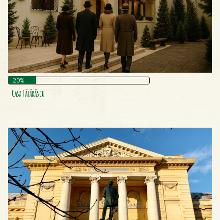
Cetatea Callatis
Cetatea Carașova, Caraș-Severin
Cetatea Histria
Cetatea Medievală A Clujului
Cetatea Mehadia, Caraș – Severin
Cetatea Sfântu Gheorghe, Covasna
20%
Cetatea Turcească Pâncota
Casa Tătărăscu
Colegiul Național Nicolae Grigorescu
Coloana Infinitului
Călușarii
Doina
Fântâna George Grigorie Cantacuzino
Hala Ford
Hotelul Intercontinental Athénée Palace Din București
Junii Brașovului
Lupoaica Romei