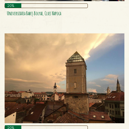
Universitatea Babeș Bolyai, Cluj Napoca
20%
Universitatea De Medicină, Farmacie, Științe Și Tehnologie „George
Universitatea Babeș Bolyai, Cluj Napoca
Emil Palade” Târgu Mureș
Vila Golescu
Vila Regală Din Mamaia
Vila Ștefănescu (Casa Cu Grifoni) Din Câmpina
Școala Gimnazială „Carol I”, Călăraşi
20%