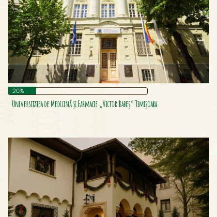
Catedrala Greco-Catolică Din Cluj
Catedrala Mitropolitan – Ortodoxă, Cluj
Catedrala Patriarhală
Catedrala Romano-Catolică Sfântul Mihail, Alba–Iulia
Catedrala Sfântul Iosif Din București
Catedrala Evanghelică Din Sibiu
Catedrala Ortodoxă Sfinții Apostoli Petru Și Pavel, Constanța
20%
Cazarma Pompierilor Din Călărași
Universitatea de Medicină și Farmacie „Victor Babeș” Timișoara
Cazinoul Din Constanța
Centrul Istoric Al Orașului Craiova
Ceramica De Horezu
Ceramică Tip Kuty
Cercul Militar Național
Cetatea Alba Carolina
Cetatea Aradului
Cetatea Biertan Din Sibiu