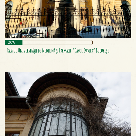
Marea Moschee Din Constanța
Masa Tăcerii
Mausoleul Tropaeum Traiani
Mausoleul De La Mărășești
Monument Elena Pherekyde
20%
Monument Km 0
Palatul Universității de Medicină și Farmacie ”Carol Davila” București
Monument Maica Smara
Monument Mihail Kogălniceanu
Monumentul Avântul Țării
Monumentul Eroilor Aerului
Monumentul Eroilor Francezi
Monumentul Izvorul Sissi Stefanidi
Mormântul Ostașului Necunoscut
Muzeul Brăilei „Carol I”
Muzeul Memorial B. P. Hasdeu Din Câmpina
Muzeul Naţional De Istorie Naturală „Grigore Antipa”