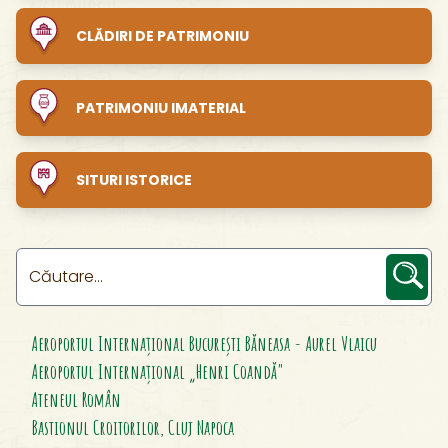
CLĂDIRI DE PATRIMONIU
PATRIMONIU IMATERIAL
SITURI ISTORICE
Filtrare nume
Aeroportul Internaţional Bucureşti Băneasa - Aurel Vlaicu
Aeroportul Internațional „Henri Coandă"
Ateneul Român
Bastionul Croitorilor, Cluj Napoca