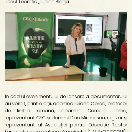
Liceul Teoretic „Lucian Blaga".
În cadrul evenimentului de lansare a documentarului
au vorbit, printre alții, doamna Iuliana Oprea, profesor
de limba română, doamna Camelia Toma,
reprezentant CEC și domnul Dan Mironescu, regizor și
reprezentant al Asociației pentru Educație Teofor
(asociație care realizează proiectul ÎN NUMELE ȘCOLII).