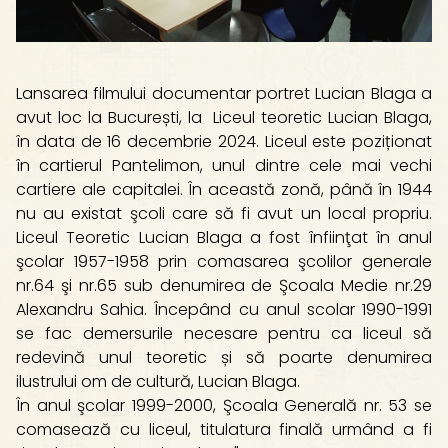
Lansarea filmului documentar portret Lucian Blaga a
avut loc la București, la Liceul teoretic Lucian Blaga,
în data de 16 decembrie 2024. Liceul este poziționat
în cartierul Pantelimon, unul dintre cele mai vechi
cartiere ale capitalei. În această zonă, până în 1944
nu au existat şcoli care să fi avut un local propriu.
Liceul Teoretic Lucian Blaga a fost înfiinţat în anul
şcolar 1957-1958 prin comasarea şcolilor generale
nr.64 şi nr.65 sub denumirea de Şcoala Medie nr.29
Alexandru Sahia. Începând cu anul scolar 1990-1991
se fac demersurile necesare pentru ca liceul să
redevină unul teoretic și să poarte denumirea
ilustrului om de cultură, Lucian Blaga.
În anul şcolar 1999-2000, Şcoala Generală nr. 53 se
comasează cu liceul, titulatura finală urmând a fi