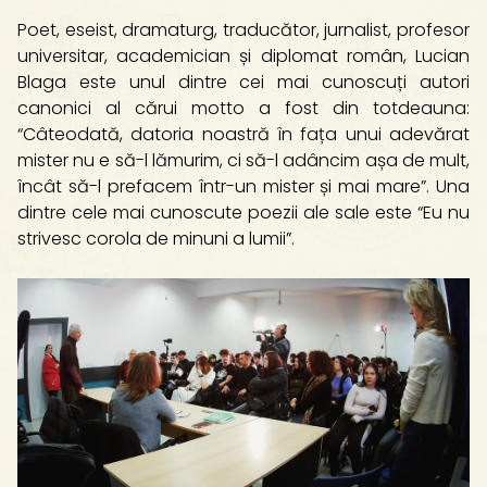
Poet, eseist, dramaturg, traducător, jurnalist, profesor
universitar, academician și diplomat român, Lucian
Blaga este unul dintre cei mai cunoscuți autori
canonici al cărui motto a fost din totdeauna:
“Câteodată, datoria noastră în fața unui adevărat
mister nu e să-l lămurim, ci să-l adâncim așa de mult,
încât să-l prefacem într-un mister și mai mare”. Una
dintre cele mai cunoscute poezii ale sale este “Eu nu
strivesc corola de minuni a lumii”.