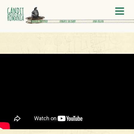
petrache poenaru
nicolae paulescu
anghel saligny
ana aslan
victor b