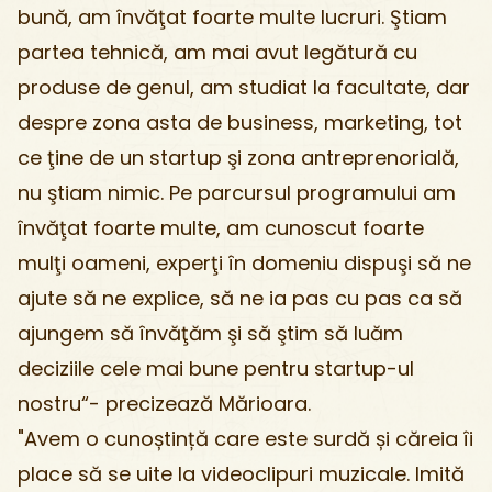
bună, am învăţat foarte multe lucruri. Ştiam
partea tehnică, am mai avut legătură cu
produse de genul, am studiat la facultate, dar
despre zona asta de business, marketing, tot
ce ţine de un startup şi zona antreprenorială,
nu ştiam nimic. Pe parcursul programului am
învăţat foarte multe, am cunoscut foarte
mulţi oameni, experţi în domeniu dispuşi să ne
ajute să ne explice, să ne ia pas cu pas ca să
ajungem să învăţăm şi să ştim să luăm
deciziile cele mai bune pentru startup-ul
nostru“- precizează Mărioara.
"Avem o cunoștință care este surdă și căreia îi
place să se uite la videoclipuri muzicale. Imită