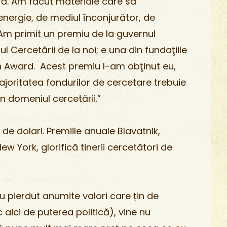
ră. Am făcut materiale care să
nergie, de mediul înconjurător, de
Am primit un premiu de la guvernul
 Cercetării de la noi; e una din fundaţiile
 Award. Acest premiu l-am obţinut eu,
majoritatea fondurilor de cercetare trebuie
în domeniul cercetării.”
 de dolari. Premiile anuale Blavatnik,
w York, glorificã tinerii cercetãtori de
 pierdut anumite valori care țin de
aici de puterea politică), vine nu