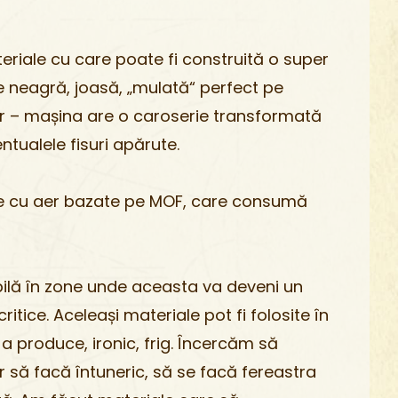
eriale cu care poate fi construită o super
ie nea­gră, joasă, „mulată“ perfect pe
rior – mașina are o caroserie transformată
tualele fisuri apă­rute.
 cu aer bazate pe MOF, care consumă
bilă în zone unde aceasta va deveni un
tice. Aceleași materiale pot fi folosite în
a produce, ironic, frig. Încercăm să
 să facă întuneric, să se facă fereastra