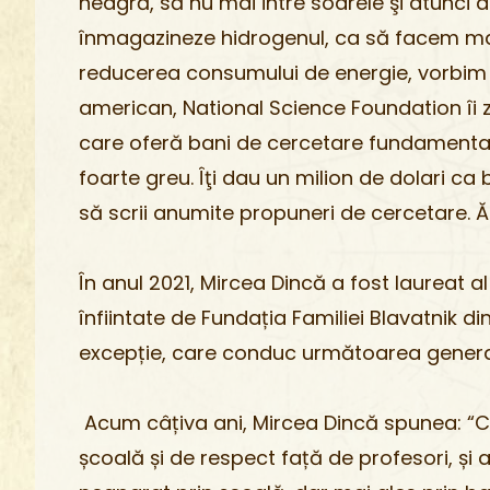
neagră, să nu mai intre soarele şi atunci
înmagazineze hidrogenul, ca să facem maşi
reducerea consumului de energie, vorbim 
american, National Science Foundation îi zi
care oferă bani de cercetare fundamenta
foarte greu. Îţi dau un milion de dolari ca
să scrii anumite propuneri de cercetare. Ăst
În anul 2021, Mircea Dincă a fost laureat al
înfiintate de Fundația Familiei Blavatnik d
excepție, care conduc următoarea generație
Acum câțiva ani, Mircea Dincă spunea: “Cr
școală și de respect față de profesori, și