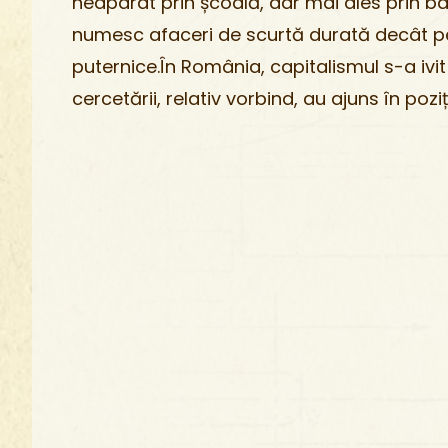
neaparat prin școală, dar mai ales prin b
numesc afaceri de scurtă durată decât pe
puternice.În România, capitalismul s-a ivi
cercetării, relativ vorbind, au ajuns în pozi