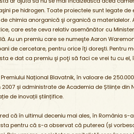
 asta ar ajuta să nu se mai încălzească acea came
ni pe hidrogen. Toate proiectele sunt legate de e
de chimia anorganică şi organică a materialelor. 
ce, care este ceva relativ asemănător cu Ministerul
lă. Au un premiu care se numeşte Aaron Waremon
 bani de cercetare, pentru orice îţi doreşti. Pentru 
a e dat ca premiu şi poţi să faci ce vrei tu cu el, 
 Premiului Național Blavatnik, în valoare de 250.000
in 2007 și administrate de Academia de Științe din Ne
 de inovații științifice.
ed că în ultimul deceniu mai ales, în România s-au
 asta pentru că s-a observat că puterea (și vorbesc 