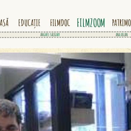
FILMZOOM
ASĂ
EDUCAȚIE
FILMDOC
PATRIM
nicolae paulescu
anghel saligny