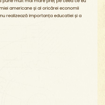
scă pune mult mai mare preț pe ceea ce eu
iei americane și al oricărei economii
 nu realizează importanța educatiei și a