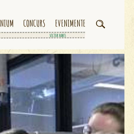
ONIUM
CONCURS
EVENIMENTE
ana aslan
victor babes