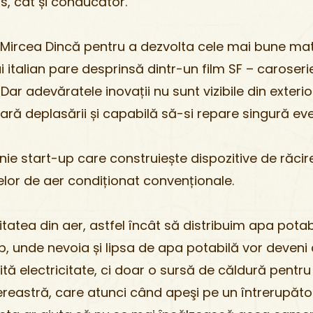
s, cât și conducător.
u Mircea Dincă pentru a dezvolta cele mai bune mat
i italian pare des­prinsă dintr-un film SF – caroser
Dar adevăratele inovații nu sunt vizi­bile din exte
ă deplasării și capabilă să-si repare singură even
rt-up care construiește dispozitive de răcire
lor de aer condiționat convenționale.
atea din aer, astfel încât să distribuim apa pota
 unde nevoia și lipsa de apa potabilă vor deveni cri
ă electricitate, ci doar o sursă de căldură pentru 
reastră, care atunci când apeşi pe un întrerupător