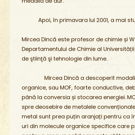
medalia de aur.
Apoi, în primavara lui 2001, a mai studi
Mircea Dincă este profesor de chimie și W.
Departamentului de Chimie al Universități
de ştiinţă şi tehnologie din lume.
Mircea Dincă a descoperit modalități 
organice, sau MOF, foarte conductive, debl
până la conversia și stocarea energiei. MO
spre deosebire de metalele convenționale, c
metal sunt prea puțin aranjați pentru ca î
uri din molecule organice specifice care 