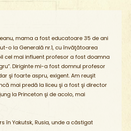
oveanu, mama a fost educatoare 35 de ani
cut-o la Generală nr.1, cu învăţătoarea
il cel mai influent profesor a fost doamna
ru”. Diriginte mi-a fost domnul profesor
r şi foarte aspru, exigent. Am reuşit
ă mai predă la liceu şi a fost şi director
jung la Princeton şi de acolo, mai
rs în Yakutsk, Rusia, unde a câstigat