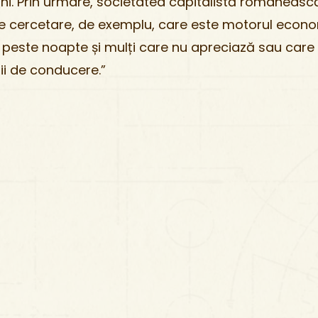
ani. Prin urmare, societatea capitalistă românea
 cercetare, de exemplu, care este motorul econom
t peste noapte și mulți care nu apreciază sau care
ții de conducere.”