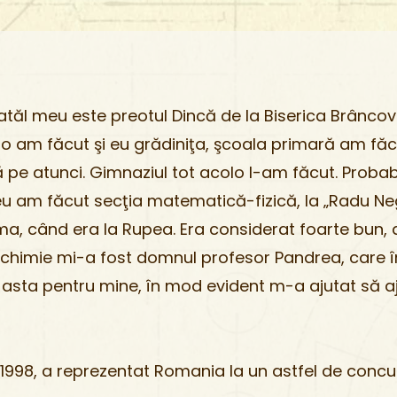
atăl meu este preotul Dincă de la Biserica Brânc
colo am făcut şi eu grădiniţa, şcoala primară am fă
 pe atunci. Gimnaziul tot acolo l-am făcut. Probab
u am făcut secţia matematică-fizică, la „Radu Neg
, când era la Rupea. Era considerat foarte bun, da
chimie mi-a fost domnul profesor Pandrea, care înc
da asta pentru mine, în mod evident m-a ajutat să a
n 1998, a reprezentat Romania la un astfel de concu