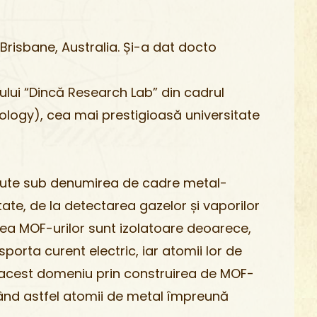
risbane, Australia. Și-a dat docto
ului “Dincă Research Lab” din cadrul
ology), cea mai prestigioasă universitate
te sub denumirea de cadre metal-
ate, de la detectarea gazelor și vaporilor
tea MOF-urilor sunt izolatoare deoarece,
porta curent electric, iar atomii lor de
at acest domeniu prin construirea de MOF-
egând astfel atomii de metal împreună