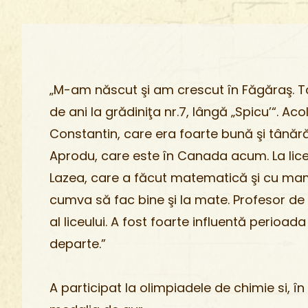
„M-am născut şi am crescut în Făgăraş. T
de ani la grădiniţa nr.7, lângă „Spicu’“. A
Constantin, care era foarte bună şi tânără
Aprodu, care este în Canada acum. La lice
Lazea, care a făcut matematică şi cu mama
cumva să fac bine şi la mate. Profesor de 
al liceului. A fost foarte influentă perioa
departe.”
A participat la olimpiadele de chimie si, î