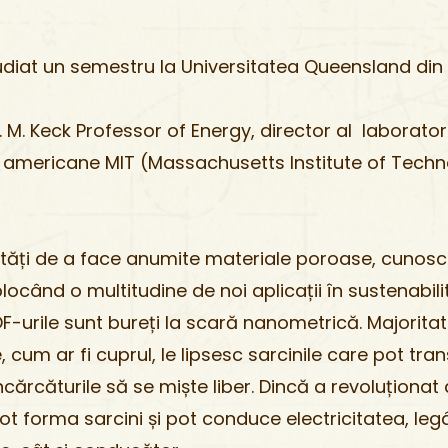
at un semestru la Universitatea Queensland din B
 M. Keck Professor of Energy, director al laborator
i americane MIT (Massachusetts Institute of Techn
de a face anumite materiale poroase, cunoscu
ocând o multitudine de noi aplicații în sustenabilit
F-urile sunt bureți la scară nanometrică. Majorita
um ar fi cuprul, le lipsesc sarcinile care pot trans
ncărcăturile să se miște liber. Dincă a revoluțion
pot forma sarcini și pot conduce electricitatea, l