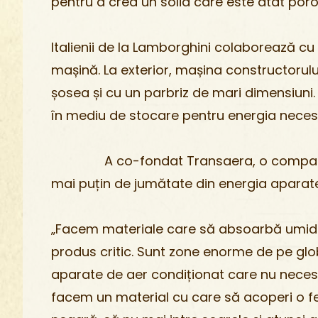
pentru a crea un solid care este atât poro
Italienii de la Lamborghini colaborează c
mașină. La exterior, ma­și­na constructorulu
șosea și cu un parbriz de mari dimensiuni. 
în mediu de stocare pentru energia necesar
A co-fondat Transaera, o companie sta
mai puțin de jumătate din energia aparate
„Facem materiale care să ab­soarbă umidit
produs critic. Sunt zone enorme de pe glob,
aparate de aer condiționat care nu necesit
facem un material cu care să acoperi o fe