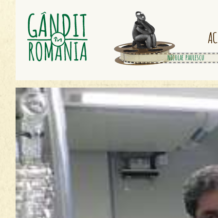
AC
herman oberth
petrache poenaru