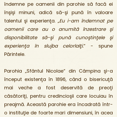
îndemne pe oamenii din parohie să facă ei
înşişi minuni, adică să-şi pună în valoare
talentul şi experienţa.
„Eu i-am îndemnat pe
oamenii care au o anumită înzestrare şi
disponibilitate să-şi pună cunoştinţele şi
experienţa în slujba celorlalţi.
“ - spune
Părintele.
Parohia „Sfântul Nicolae“ din Câmpina şi-a
început existenţa în 1896, când o bisericuţă
mai veche a fost deservită de preoţi
căsătoriţi, pentru credincioşii care locuiau în
preajmă. Această parohie era încadrată într-
o instituţie de foarte mari dimensiuni, în acea