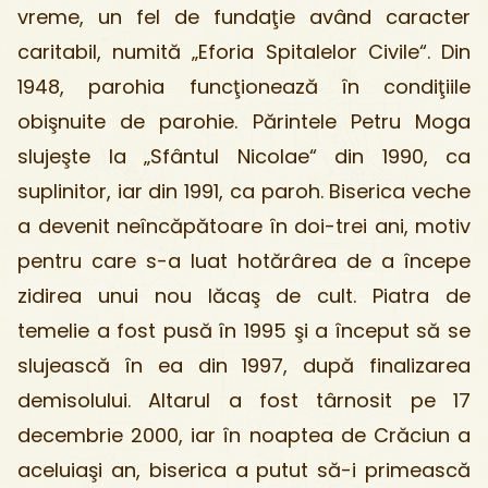
vreme, un fel de fundaţie având caracter
caritabil, numită „Eforia Spitalelor Civile“. Din
1948, parohia funcţionează în condiţiile
obişnuite de parohie. Părintele Petru Moga
slujeşte la „Sfântul Nicolae“ din 1990, ca
suplinitor, iar din 1991, ca paroh. Biserica veche
a devenit neîncăpătoare în doi-trei ani, motiv
pentru care s-a luat hotărârea de a începe
zidirea unui nou lăcaş de cult. Piatra de
temelie a fost pusă în 1995 şi a început să se
slujească în ea din 1997, după finalizarea
demisolului. Altarul a fost târnosit pe 17
decembrie 2000, iar în noaptea de Crăciun a
aceluiaşi an, biserica a putut să-i primească