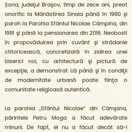
Șona, judeţul Braşov, timp de zece ani, preot
onorific la Mănăstirea Sinaia până în 1990 şi
paroh la Parohia Sfântul Nicolae Câmpina, din
1991 şi până la pensionarea din 2016. Neobosit
în propovăduirea prin cuvânt şi strădanie
ctitoricească, concretizată în zidirea unei
biserici noi, cu arhitectură şi pictură de
excepţie, a demonstrat că până şi în condiţii
de modernitate urbană poate fiinţa o
comunitate religioasă autentică.
La parohia „Sfântul Nicolae“ din Câmpina,
părintele Petru Moga a făcut adevărate
minuni. De fapt, el nu a făcut decât să-i