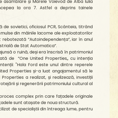
de asamblare și Marele Voievod de Alba Iulia
începea la ora 7. Astfel a deprins tainele
ă de sovietici, oficiosul PCR, Scânteia, titrând
 smulse din mâinile lacome ale exploatatorilor
t rebotezată ”Autoindependența”, iar în anul
ustrială de Stat Automatica”.
nsă o ruină, deși era înscrisă în patrimoniul
ărată de ”One United Properties„ cu intenția
ntenții: "Hala Ford este unul dintre reperele
ited Properties și-a luat angajamentul să le
roperties a realizat, și realizează, investiții
tejării și regenerării patrimoniului cultural al
 proces complex prin care fațadele originale
ațadele sunt atașate de noua structură.
izat de specialiștii din întreaga lume, pentru