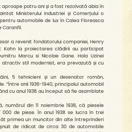
 aproape patru ani și a fost rezolvată abia în
ntat Ministerului Industriei și Comerțului o
pentru automobile de lux în Calea Floreasca
e Caranfil.
esar a revenit fondatorului companiei, Henry
 Kahn la proiectarea clădirii au participat
 Dumitru Marcu si Nicolae Gane. Hala Uzinei
atractiv stil modernist, era prevazută și cu
ini, 5 tehnicieni și un desenator român,
. ”Între anii 1936-1940, principalul automobil
ând cu anul 1938 au început să fie asamblate
, numărul din 11 noiembrie 1938, că piesele
000 de piese. În anul 1938 se lucra în trei
cât primea un muncitor din alte întreprinderi
șnuit de ridicat de circa 30 de automobile