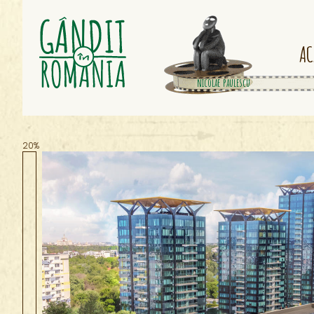
AC
petrache poenaru
nicolae paulescu
20%