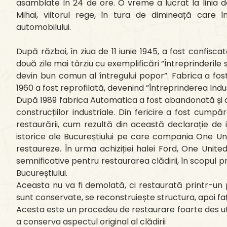
asamblate în 24 de ore. O vreme a lucrat la linia 
Mihai, viitorul rege, în tura de dimineață care 
automobilului.
După război, în ziua de 11 iunie 1945, a fost confiscat
două zile mai târziu cu exemplificări ”Întreprinderile
devin bun comun al întregului popor”. Fabrica a fos
1960 a fost reprofilată, devenind ”Întreprinderea Ind
După 1989 fabrica Automatica a fost abandonată și aju
construcțiilor industriale. Din fericire a fost cump
restaurării, cum rezultă din această declarație de i
istorice ale Bucureștiului pe care compania One Un
restaureze. În urma achiziției halei Ford, One United P
semnificative pentru restaurarea clădirii, în scopul pro
Bucureștiului.
Aceasta nu va fi demolată, ci restaurată printr-un
sunt conservate, se reconstruiește structura, apoi f
Acesta este un procedeu de restaurare foarte des util
a conserva aspectul original al clădirii