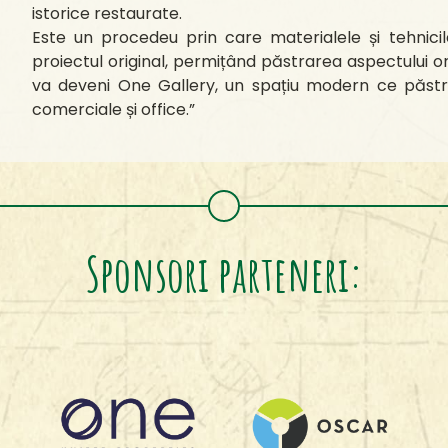
istorice restaurate.
Este un procedeu prin care materialele și tehnici
proiectul original, permițând păstrarea aspectului or
va deveni One Gallery, un spațiu modern ce păstre
comerciale și office.”
Sponsori parteneri: