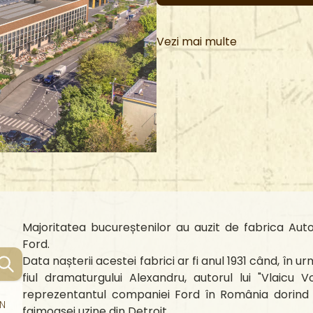
Vezi mai multe
Majoritatea bucureștenilor au auzit de fabrica Aut
Ford.
Data nașterii acestei fabrici ar fi anul 1931 când, în u
fiul dramaturgului Alexandru, autorul lui "Vlaicu V
reprezentantul companiei Ford în România dorind 
ON
faimoasei uzine din Detroit.