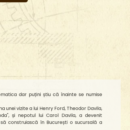
omatica dar puțini știu că înainte se numise
rma unei vizite a lui Henry Ford, Theodor Davila,
oda", și nepotul lui Carol Davila, a devenit
să construiască în București o sucursală a