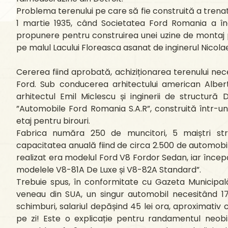
Problema terenului pe care să fie construită a trenat
1 martie 1935, când Societatea Ford Romania a înai
propunere pentru construirea unei uzine de montaj 
pe malul Lacului Floreasca asanat de inginerul Nicola
Cererea fiind aprobată, achiziționarea terenului nec
Ford. Sub conducerea arhitectului american Albert
arhitectul Emil Miclescu și inginerii de structură
”Automobile Ford Romania S.A.R”, construită într-un 
etaj pentru birouri.
Fabrica număra 250 de muncitori, 5 maiștri stră
capacitatea anuală fiind de circa 2.500 de automobile
realizat era modelul Ford V8 Fordor Sedan, iar încep
modelele V8-81A De Luxe și V8-82A Standard”.
Trebuie spus, în conformitate cu Gazeta Municipală
veneau din SUA, un singur automobil necesitând 17 
schimburi, salariul depășind 45 lei ora, aproximativ 
pe zi! Este o explicație pentru randamentul neobi