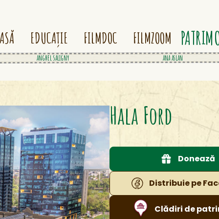
PATRIM
ASĂ
EDUCAȚIE
FILMDOC
FILMZOOM
anghel saligny
ana a
Hala Ford
Donează
Distribuie pe Fa
Clădiri de patr