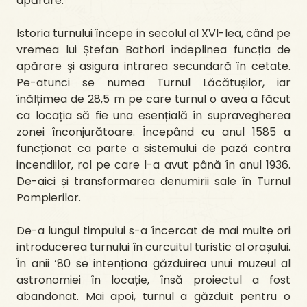
apărare.
Istoria turnului începe în secolul al XVI-lea, când pe
vremea lui Ștefan Bathori îndeplinea funcția de
apărare și asigura intrarea secundară în cetate.
Pe-atunci se numea Turnul Lăcătușilor, iar
înălțimea de 28,5 m pe care turnul o avea a făcut
ca locația să fie una esențială în supravegherea
zonei înconjurătoare. Începând cu anul 1585 a
funcționat ca parte a sistemului de pază contra
incendiilor, rol pe care l-a avut până în anul 1936.
De-aici și transformarea denumirii sale în Turnul
Pompierilor.
De-a lungul timpului s-a încercat de mai multe ori
introducerea turnului în curcuitul turistic al orașului.
În anii ‘80 se intenționa găzduirea unui muzeul al
astronomiei în locație, însă proiectul a fost
abandonat. Mai apoi, turnul a găzduit pentru o